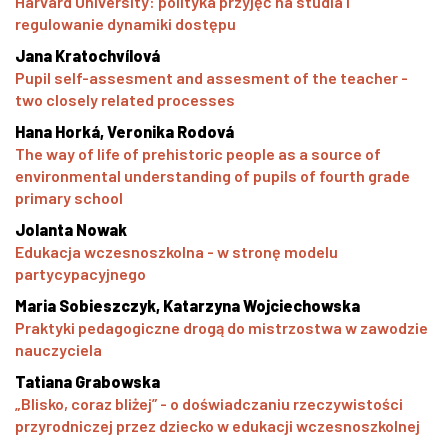
Harvard University: polityka przyjęć na studia i
regulowanie dynamiki dostępu
Jana Kratochvílová
Pupil self-assesment and assesment of the teacher -
two closely related processes
Hana Horká, Veronika Rodová
The way of life of prehistoric people as a source of
environmental understanding of pupils of fourth grade
primary school
Jolanta Nowak
Edukacja wczesnoszkolna - w stronę modelu
partycypacyjnego
Maria Sobieszczyk, Katarzyna Wojciechowska
Praktyki pedagogiczne drogą do mistrzostwa w zawodzie
nauczyciela
Tatiana Grabowska
„Blisko, coraz bliżej” - o doświadczaniu rzeczywistości
przyrodniczej przez dziecko w edukacji wczesnoszkolnej