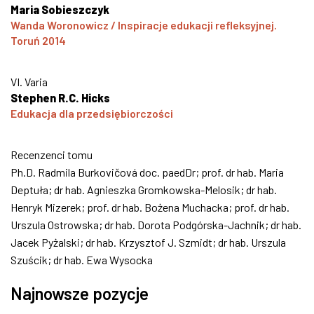
Maria Sobieszczyk
Wanda Woronowicz / Inspiracje edukacji refleksyjnej.
Toruń 2014
VI. Varia
Stephen R.C. Hicks
Edukacja dla przedsiębiorczości
Recenzenci tomu
Ph.D. Radmila Burkovičová doc. paedDr; prof. dr hab. Maria
Deptuła; dr hab. Agnieszka Gromkowska-Melosik; dr hab.
Henryk Mizerek; prof. dr hab. Bożena Muchacka; prof. dr hab.
Urszula Ostrowska; dr hab. Dorota Podgórska-Jachnik; dr hab.
Jacek Pyżalski; dr hab. Krzysztof J. Szmidt; dr hab. Urszula
Szuścik; dr hab. Ewa Wysocka
Najnowsze pozycje