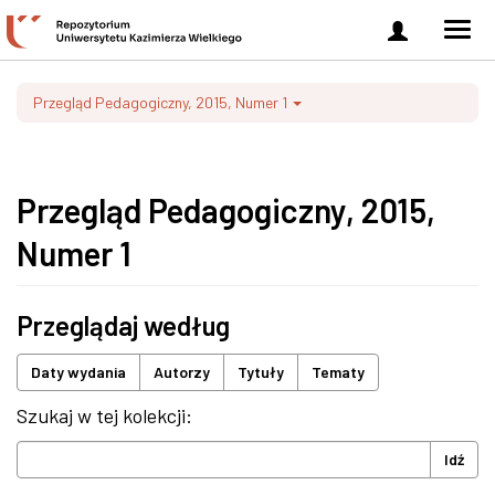
Zaloguj
Men
się
nawi
Przegląd Pedagogiczny, 2015, Numer 1
Przegląd Pedagogiczny, 2015,
Numer 1
Przeglądaj według
Daty wydania
Autorzy
Tytuły
Tematy
Szukaj w tej kolekcji:
Idź