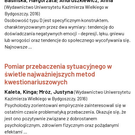
Basińska, Małgorzata
;
Andruszkiewicz, Anna
(
Wydawnictwo Uniwersytetu Kazimierza Wielkiego w
Bydgoszczy
,
2016
)
Osobowość typu D jest specyficznym konstruktem,
charakteryzowanym przez dwa wymiary: tendencję do
doświadczania negatywnych emocji - depresji, lęku, gniewu
lub wrogości oraz tendencje do społecznego wycofywania się.
Najnowsze ...
Pomiar przebaczenia sytuacyjnego w
świetle najważniejszych metod
kwestionariuszowych
Kaleta, Kinga
;
Mróz, Justyna
(
Wydawnictwo Uniwersytetu
Kazimierza Wielkiego w Bydgoszczy
,
2016
)
Psycholodzy zorientowani empirycznie zainteresowali się w
ostatnim czasie problematyką przebaczenia. Okazuje się, że
jest ono pozytywnie związane z dobrostanem
psychologicznym, zdrowiem fizycznym oraz pożądanymi
efektami ...