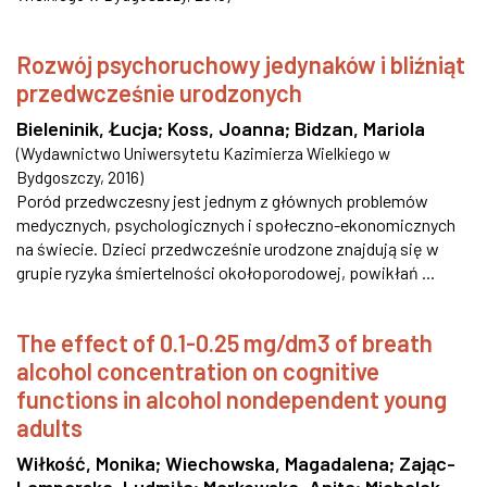
Rozwój psychoruchowy jedynaków i bliźniąt
przedwcześnie urodzonych
Bieleninik, Łucja
;
Koss, Joanna
;
Bidzan, Mariola
(
Wydawnictwo Uniwersytetu Kazimierza Wielkiego w
Bydgoszczy
,
2016
)
Poród przedwczesny jest jednym z głównych problemów
medycznych, psychologicznych i społeczno-ekonomicznych
na świecie. Dzieci przedwcześnie urodzone znajdują się w
grupie ryzyka śmiertelności okołoporodowej, powikłań ...
The effect of 0.1-0.25 mg/dm3 of breath
alcohol concentration on cognitive
functions in alcohol nondependent young
adults
Wiłkość, Monika
;
Wiechowska, Magadalena
;
Zając-