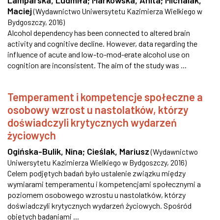
Lamparska, Ludmiła
;
Markowska, Anita
;
Michalak,
Maciej
(
Wydawnictwo Uniwersytetu Kazimierza Wielkiego w
Bydgoszczy
,
2016
)
Alcohol dependency has been connected to altered brain
activity and cognitive decline. However, data regarding the
influence of acute and low-to-mod-erate alcohol use on
cognition are inconsistent. The aim of the study was ...
Temperament i kompetencje społeczne a
osobowy wzrost u nastolatków, którzy
doświadczyli krytycznych wydarzeń
życiowych
Ogińska-Bulik, Nina
;
Cieślak, Mariusz
(
Wydawnictwo
Uniwersytetu Kazimierza Wielkiego w Bydgoszczy
,
2016
)
Celem podjętych badań było ustalenie związku między
wymiarami temperamentu i kompetencjami społecznymi a
poziomem osobowego wzrostu u nastolatków, którzy
doświadczyli krytycznych wydarzeń życiowych. Spośród
objętych badaniami ...