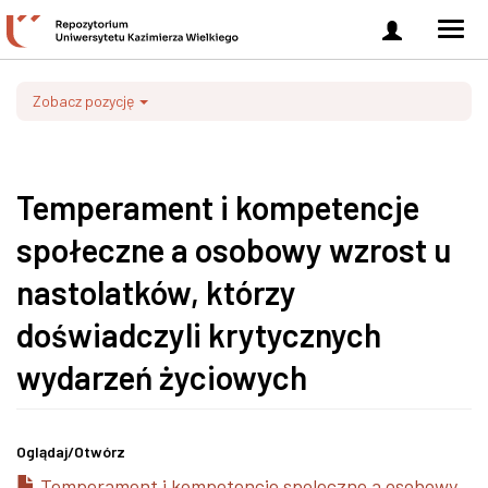
Zaloguj
Men
się
nawi
Zobacz pozycję
Temperament i kompetencje
społeczne a osobowy wzrost u
nastolatków, którzy
doświadczyli krytycznych
wydarzeń życiowych
Oglądaj/
Otwórz
Temperament i kompetencje spoleczne a osobowy