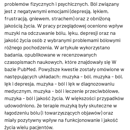
problemów fizycznych i psychicznych. Ból związany
jest z negatywnymi emocjami (depresją, lękiem,
frustracją, gniewem, strachem) oraz z obniżoną
jakością życia. W pracy przeglądowej oceniono wpływ
muzyki na odczuwanie bólu, lęku, depresji oraz na
jakość życia osób z wybranymi problemami bólowymi
różnego pochodzenia. W artykule wykorzystano
badania, opublikowane w recenzowanych
czasopismach naukowych, które znajdowały się W
bazie PubMed. Powyższe kwestie zostały omówione w
następujących układach: muzyka - ból, muzyka - ból,
lęk i depresja, muzyka - ból i lęk w diagnozowaniu
medycznym, muzyka - ból i leczenie przeciwbólowe,
muzyka - ból i jakość życia. W większości przypadków
udowodniono, że terapie muzyką były skuteczne w
łagodzeniu bólu (i towarzyszących objawów) oraz
miały pozytywny wpływ na funkcjonowanie i jakość
życia wielu pacjentów.