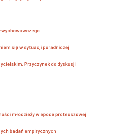
no-wychowawczego
iem się w sytuacji poradniczej
ycielskim. Przyczynek do dyskusji
amości młodzieży w epoce proteuszowej
ranych badań empirycznych