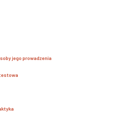
soby jego prowadzenia
 testowa
aktyka