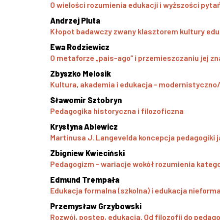
O wielości rozumienia edukacji i wyższości pyt
Andrzej Pluta
Kłopot badawczy zwany klasztorem kultury edu
Ewa Rodziewicz
O metaforze „pais-ago” i przemieszczaniu jej zn
Zbyszko Melosik
Kultura, akademia i edukacja - modernistyczno
Sławomir Sztobryn
Pedagogika historyczna i filozoficzna
Krystyna Ablewicz
Martinusa J. Langevelda koncepcja pedagogiki 
Zbigniew Kwieciński
Pedagogizm - wariacje wokół rozumienia katego
Edmund Trempała
Edukacja formalna (szkolna) i edukacja nieforma
Przemysław Grzybowski
Rozwój, postęp, edukacja. Od filozofii do pedago