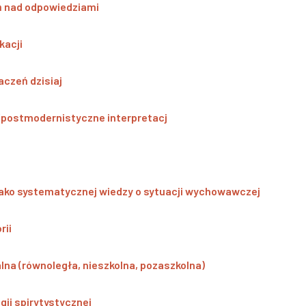
ań nad odpowiedziami
kacji
aczeń dzisiaj
/postmodernistyczne interpretacj
jako systematycznej wiedzy o sytuacji wychowawczej
rii
lna (równoległa, nieszkolna, pozaszkolna)
gii spirytystycznej