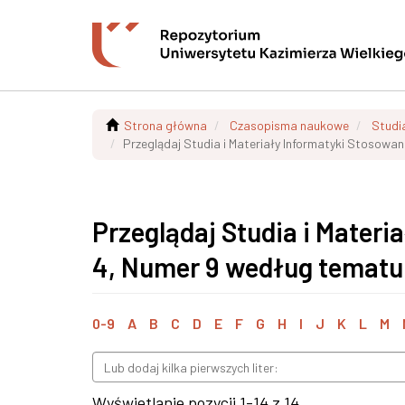
Strona główna
Czasopisma naukowe
Studi
Przeglądaj Studia i Materiały Informatyki Stosowa
Przeglądaj Studia i Materi
4, Numer 9 według tematu
0-9
A
B
C
D
E
F
G
H
I
J
K
L
M
Wyświetlanie pozycji 1-14 z 14