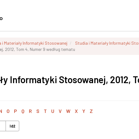
a i Materiały Informatyki Stosowanej
Studia i Materiały Informatyki St
nej, 2012, Tom 4, Numer 9 według tematu
ały Informatyki Stosowanej, 2012, 
N
O
P
Q
R
S
T
U
V
W
X
Y
Z
Idź