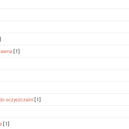
]
pławna
[1]
o oczyszczalni
[1]
e
[1]