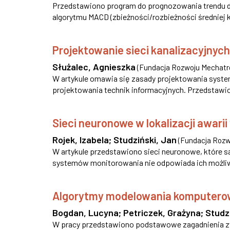
Przedstawiono program do prognozowania trendu 
algorytmu MACD (zbieżności/rozbieżności średniej
Projektowanie sieci kanalizacyjnych
Służalec, Agnieszka
(
Fundacja Rozwoju Mechatr
W artykule omawia się zasady projektowania syste
projektowania technik informacyjnych. Przedstawio
Sieci neuronowe w lokalizacji awari
Rojek, Izabela
;
Studziński, Jan
(
Fundacja Rozw
W artykule przedstawiono sieci neuronowe, które s
systemów monitorowania nie odpowiada ich możliw
Algorytmy modelowania komputerowe
Bogdan, Lucyna
;
Petriczek, Grażyna
;
Studz
W pracy przedstawiono podstawowe zagadnienia zw