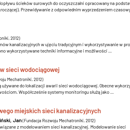
dopływu ścieków surowych do oczyszczalni opracowany na podsta
 kroczącej). Przewidywanie z odpowiednim wyprzedzeniem czasowy
oniki
,
2012
)
mów kanalizacyjnych w ujęciu tradycyjnym i wykorzystywanie w pr
no wykorzystywane techniki informacyjne i możliwości ...
i w sieci wodociągowej
oju Mechatroniki
,
2012
)
ą używane do lokalizacji awarii sieci wodociągowej. Obecne wykorz
ościom. Współcześnie systemy monitoringu służą jako ...
go miejskich sieci kanalizacyjnych
iński, Jan
(
Fundacja Rozwoju Mechatroniki
,
2012
)
iązane z modelowaniem sieci kanalizacyjnej. Modelowanie sieci