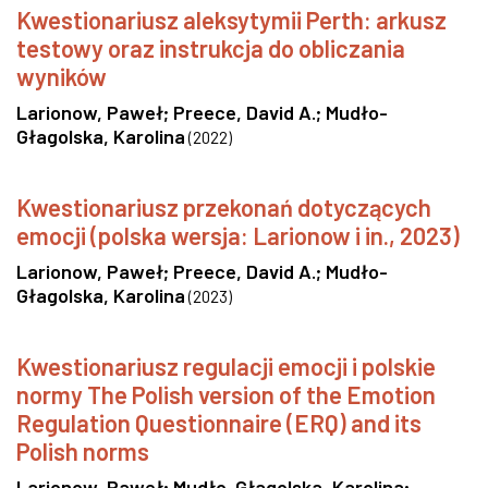
Kwestionariusz aleksytymii Perth: arkusz
testowy oraz instrukcja do obliczania
wyników
Larionow, Paweł
;
Preece, David A.
;
Mudło-
Głagolska, Karolina
(
2022
)
Kwestionariusz przekonań dotyczących
emocji (polska wersja: Larionow i in., 2023)
Larionow, Paweł
;
Preece, David A.
;
Mudło-
Głagolska, Karolina
(
2023
)
Kwestionariusz regulacji emocji i polskie
normy The Polish version of the Emotion
Regulation Questionnaire (ERQ) and its
Polish norms
Larionow, Paweł
;
Mudło-Głagolska, Karolina
;