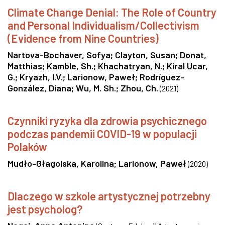
Climate Change Denial: The Role of Country
and Personal Individualism/Collectivism
(Evidence from Nine Countries)
Nartova-Bochaver, Sofya
;
Clayton, Susan
;
Donat,
Matthias
;
Kamble, Sh.
;
Khachatryan, N.
;
Kiral Ucar,
G.
;
Kryazh, I.V.
;
Larionow, Paweł
;
Rodríguez-
González, Diana
;
Wu, M. Sh.
;
Zhou, Ch.
(
2021
)
Czynniki ryzyka dla zdrowia psychicznego
podczas pandemii COVID-19 w populacji
Polaków
Mudło-Głagolska, Karolina
;
Larionow, Paweł
(
2020
)
Dlaczego w szkole artystycznej potrzebny
jest psycholog?