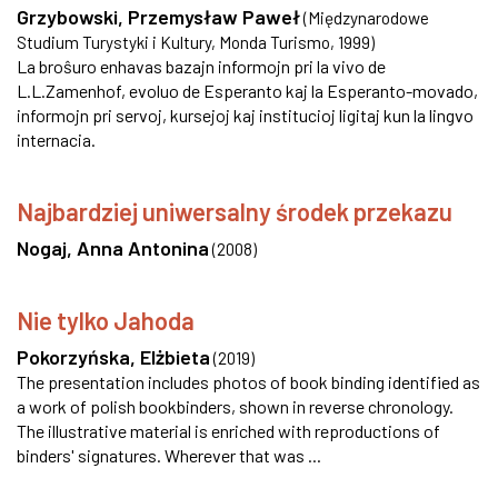
Grzybowski, Przemysław Paweł
(
Międzynarodowe
Studium Turystyki i Kultury, Monda Turismo
,
1999
)
La broŝuro enhavas bazajn informojn pri la vivo de
L.L.Zamenhof, evoluo de Esperanto kaj la Esperanto-movado,
informojn pri servoj, kursejoj kaj institucioj ligitaj kun la lingvo
internacia.
Najbardziej uniwersalny środek przekazu
Nogaj, Anna Antonina
(
2008
)
Nie tylko Jahoda
Pokorzyńska, Elżbieta
(
2019
)
The presentation includes photos of book binding identified as
a work of polish bookbinders, shown in reverse chronology.
The illustrative material is enriched with reproductions of
binders' signatures. Wherever that was ...