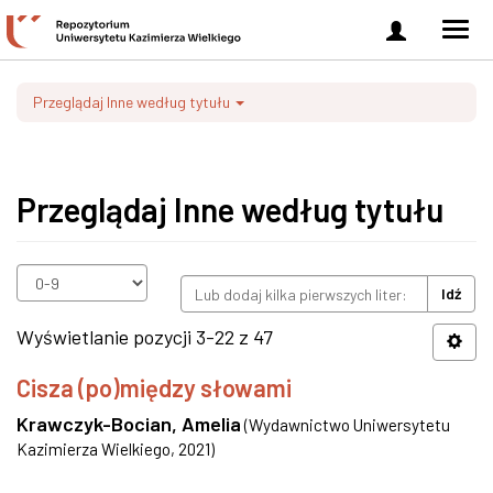
Zaloguj
Men
się
nawi
Przeglądaj Inne według tytułu
Przeglądaj Inne według tytułu
Idź
Wyświetlanie pozycji 3-22 z 47
Cisza (po)między słowami
Krawczyk-Bocian, Amelia
(
Wydawnictwo Uniwersytetu
Kazimierza Wielkiego
,
2021
)