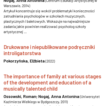
Nogaj, Anna Antonina
(
Centrum Edukacji Artystycznej w
Warszawie
,
2014
)
Artykuł koncentruje się wokół problematyki konieczności
zatrudniania psychologów w szkołach muzycznych,
plastycznych i baletowych. Wskazuje na najważniejsze
zadania jakie powinien realizować psycholog szkoły
artystycznej ...
Drukowane i niepublikowane podręczniki
introligatorstwa
Pokorzyńska, Elżbieta
(
2022
)
The importance of family at various stages
of the development and education of a
musically talented child
Ossowski, Roman
;
Nogaj, Anna Antonina
(
Uniwersytet
Kazimierza Wielkiego w Bydgoszczy
,
2011
)