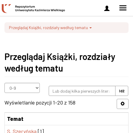
Zaloguj
Men
się
nawi
Przeglądaj Książki, rozdziały według tematu
Przeglądaj Książki, rozdziały
według tematu
Idź
Wyświetlanie pozycji 1-20 z 158
Temat
S. Szeryńska
[1]