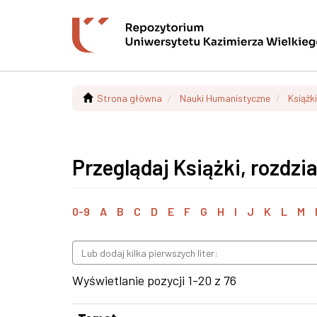
Strona główna
Nauki Humanistyczne
Książki
Przeglądaj Książki, rozdz
0-9
A
B
C
D
E
F
G
H
I
J
K
L
M
Wyświetlanie pozycji 1-20 z 76