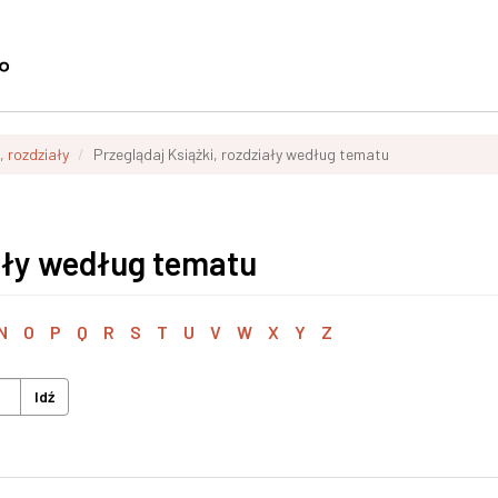
, rozdziały
Przeglądaj Książki, rozdziały według tematu
iały według tematu
N
O
P
Q
R
S
T
U
V
W
X
Y
Z
Idź