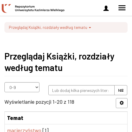
Zaloguj
Men
się
nawi
Przeglądaj Książki, rozdziały według tematu
Przeglądaj Książki, rozdziały
według tematu
Idź
Wyświetlanie pozycji 1-20 z 118
Temat
macierzyństwo
[1]