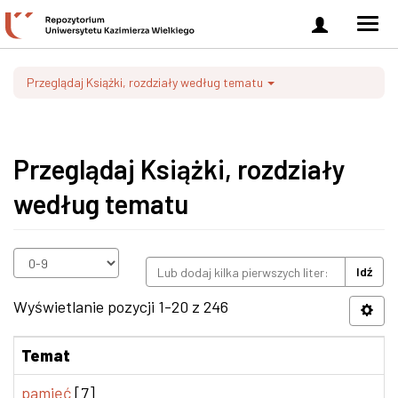
Zaloguj
Men
się
nawi
Przeglądaj Książki, rozdziały według tematu
Przeglądaj Książki, rozdziały
według tematu
Idź
Wyświetlanie pozycji 1-20 z 246
Temat
pamięć
[7]