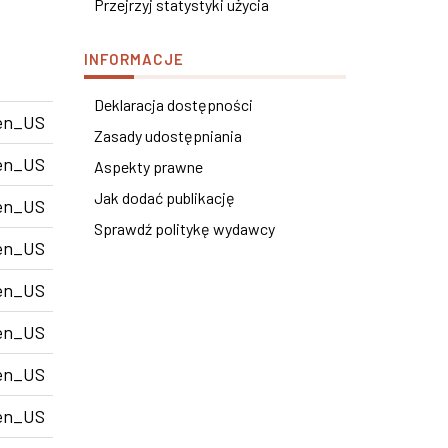
Przejrzyj statystyki użycia
INFORMACJE
Deklaracja dostępności
en_US
Zasady udostępniania
en_US
Aspekty prawne
Jak dodać publikację
en_US
Sprawdź politykę wydawcy
en_US
en_US
en_US
en_US
en_US