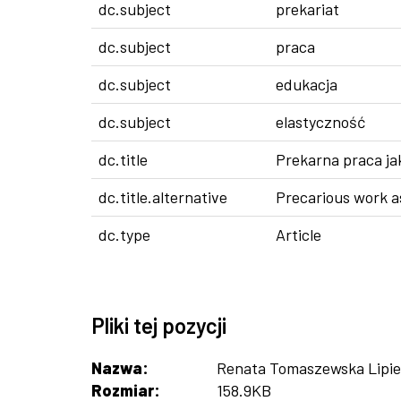
dc.subject
prekariat
dc.subject
praca
dc.subject
edukacja
dc.subject
elastyczność
dc.title
Prekarna praca ja
dc.title.alternative
Precarious work as
dc.type
Article
Pliki tej pozycji
Nazwa:
Renata Tomaszewska Lipiec
Rozmiar:
158.9KB