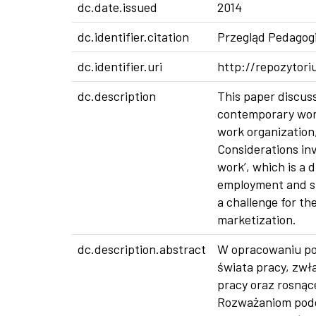
dc.date.issued
2014
dc.identifier.citation
Przegląd Pedagogi
dc.identifier.uri
http://repozytori
dc.description
This paper discus
contemporary worl
work organization
Considerations inv
work’, which is a d
employment and ski
a challenge for th
marketization.
dc.description.abstract
W opracowaniu po
świata pracy, zwła
pracy oraz rosnąc
Rozważaniom podda