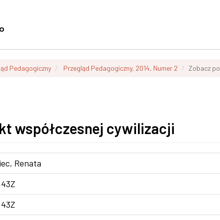
ląd Pedagogiczny
Przegląd Pedagogiczny, 2014, Numer 2
Zobacz po
kt współczesnej cywilizacji
ec, Renata
:43Z
:43Z