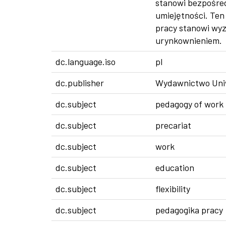
stanowi bezpośred
umiejętności. Ten
pracy stanowi wyzw
urynkownieniem.
dc.language.iso
pl
dc.publisher
Wydawnictwo Uniw
dc.subject
pedagogy of work
dc.subject
precariat
dc.subject
work
dc.subject
education
dc.subject
flexibility
dc.subject
pedagogika pracy