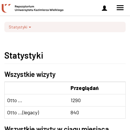
Zaloguj
Men
się
nawi
Statystyki
Statystyki
Wszystkie wizyty
Przeglądań
Otto ...
1290
Otto ...(legacy)
840
Wszystkie wizyty w ciągu miesiąca