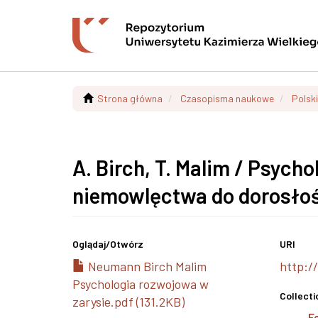
Strona główna
Czasopisma naukowe
Polsk
A. Birch, T. Malim / Psych
niemowlęctwa do dorosło
Oglądaj/
Otwórz
URI
Neumann Birch Malim
http:/
Psychologia rozwojowa w
Collecti
zarysie.pdf (131.2KB)
F