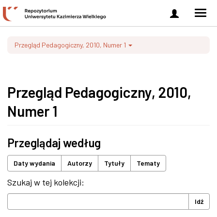
Zaloguj
Men
się
nawi
Przegląd Pedagogiczny, 2010, Numer 1
Przegląd Pedagogiczny, 2010,
Numer 1
Przeglądaj według
Daty wydania
Autorzy
Tytuły
Tematy
Szukaj w tej kolekcji:
Idź