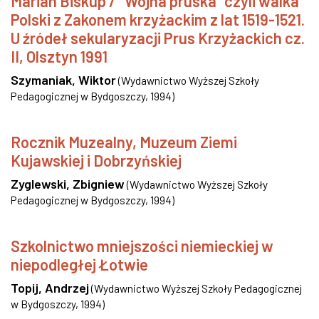
Marian Biskup / "Wojna pruska" czyli walka
Polski z Zakonem krzyżackim z lat 1519-1521.
U źródeł sekularyzacji Prus Krzyżackich cz.
II, Olsztyn 1991
Szymaniak, Wiktor
(
Wydawnictwo Wyższej Szkoły
Pedagogicznej w Bydgoszczy
,
1994
)
Rocznik Muzealny, Muzeum Ziemi
Kujawskiej i Dobrzyńskiej
Zyglewski, Zbigniew
(
Wydawnictwo Wyższej Szkoły
Pedagogicznej w Bydgoszczy
,
1994
)
Szkolnictwo mniejszości niemieckiej w
niepodległej Łotwie
Topij, Andrzej
(
Wydawnictwo Wyższej Szkoły Pedagogicznej
w Bydgoszczy
,
1994
)