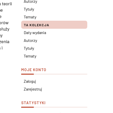
Autorzy
 teorii
Tytuły
ne
e
Tematy
torów
TA KOLEKCJA
służy
Daty wydania
my
Autorzy
zenia
 i
Tytuły
Tematy
MOJE KONTO
Zaloguj
Zarejestruj
STATYSTYKI