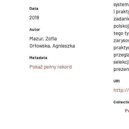
system
Data
i prak
2018
zadani
polsko
Autor
tego t
Mazur, Zofia
zaryso
Orłowska, Agnieszka
prakty
przegl
Metadata
selekcj
Pokaż pełny rekord
prezen
URI
http:/
Collecti
P