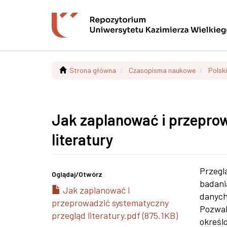
Strona główna
Czasopisma naukowe
Polsk
Jak zaplanować i przepro
literatury
Przegl
Oglądaj/
Otwórz
badani
Jak zaplanować i
danych
przeprowadzić systematyczny
Pozwal
przegląd literatury.pdf (875.1KB)
określ