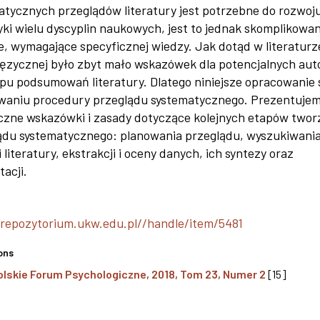
atycznych przeglądów literatury jest potrzebne do rozwoju
tyki wielu dyscyplin naukowych, jest to jednak skomplikowa
e, wymagające specyficznej wiedzy. Jak dotąd w literaturz
języcznej było zbyt mało wskazówek dla potencjalnych au
ypu podsumowań literatury. Dlatego niniejsze opracowanie 
waniu procedury przeglądu systematycznego. Prezentuje
czne wskazówki i zasady dotyczące kolejnych etapów twor
ądu systematycznego: planowania przeglądu, wyszukiwania
i literatury, ekstrakcji i oceny danych, ich syntezy oraz
tacji.
/repozytorium.ukw.edu.pl//handle/item/5481
ons
olskie Forum Psychologiczne, 2018, Tom 23, Numer 2
[15]