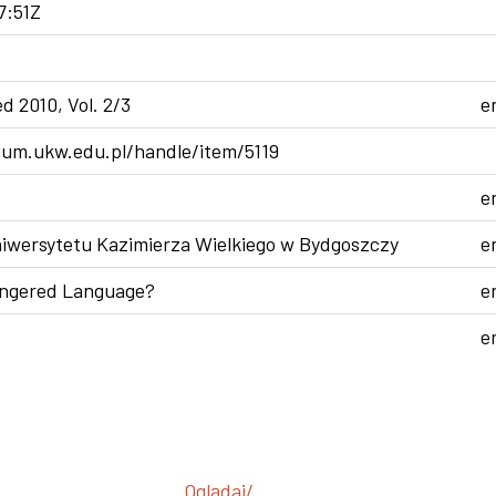
7:51Z
ed 2010, Vol. 2/3
e
ium.ukw.edu.pl/handle/item/5119
e
wersytetu Kazimierza Wielkiego w Bydgoszczy
e
angered Language?
e
e
Oglądaj/