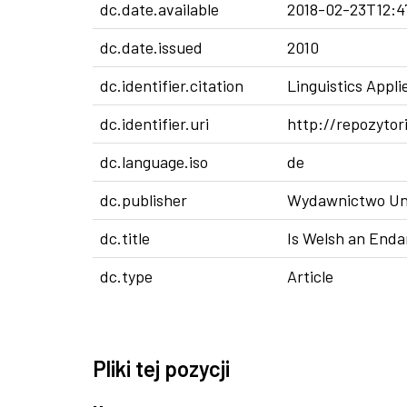
dc.date.available
2018-02-23T12:4
dc.date.issued
2010
dc.identifier.citation
Linguistics Appli
dc.identifier.uri
http://repozytor
dc.language.iso
de
dc.publisher
Wydawnictwo Uni
dc.title
Is Welsh an End
dc.type
Article
Pliki tej pozycji