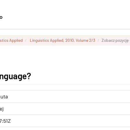
stics Applied
Linguistics Applied, 2010, Volume 2/3
Zobacz pozycję
anguage?
nuta
ej
7:51Z