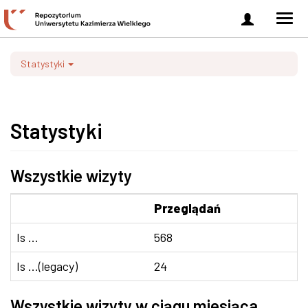
Zaloguj
Men
się
nawi
Statystyki
Statystyki
Wszystkie wizyty
Przeglądań
Is ...
568
Is ...(legacy)
24
Wszystkie wizyty w ciągu miesiąca