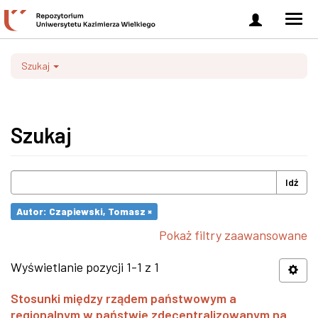
Zaloguj
Men
się
nawi
Szukaj
Szukaj
Idź
Autor: Czapiewski, Tomasz ×
Pokaż filtry zaawansowane
Wyświetlanie pozycji 1-1 z 1
Stosunki między rządem państwowym a
regionalnym w państwie zdecentralizowanym na