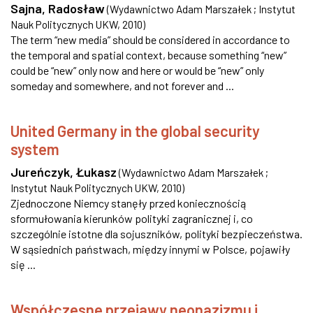
Sajna, Radosław
(
Wydawnictwo Adam Marszałek ; Instytut
Nauk Politycznych UKW
,
2010
)
The term “new media” should be considered in accordance to
the temporal and spatial context, because something “new”
could be “new” only now and here or would be “new” only
someday and somewhere, and not forever and ...
United Germany in the global security
system
Jureńczyk, Łukasz
(
Wydawnictwo Adam Marszałek ;
Instytut Nauk Politycznych UKW
,
2010
)
Zjednoczone Niemcy stanęły przed koniecznością
sformułowania kierunków polityki zagranicznej i, co
szczególnie istotne dla sojuszników, polityki bezpieczeństwa.
W sąsiednich państwach, między innymi w Polsce, pojawiły
się ...
Współczesne przejawy neonazizmu i