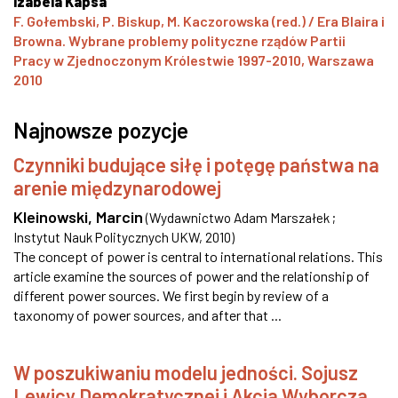
Izabela Kapsa
F. Gołembski, P. Biskup, M. Kaczorowska (red.) / Era Blaira i
Browna. Wybrane problemy polityczne rządów Partii
Pracy w Zjednoczonym Królestwie 1997-2010, Warszawa
2010
Najnowsze pozycje
Czynniki budujące siłę i potęgę państwa na
arenie międzynarodowej
Kleinowski, Marcin
(
Wydawnictwo Adam Marszałek ;
Instytut Nauk Politycznych UKW
,
2010
)
The concept of power is central to international relations. This
article examine the sources of power and the relationship of
different power sources. We first begin by review of a
taxonomy of power sources, and after that ...
W poszukiwaniu modelu jedności. Sojusz
Lewicy Demokratycznej i Akcja Wyborcza