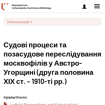
Zaloguj
Men
się
nawi
Zobacz pozycję
Судові процеси та
позасудове переслідування
москвофілів у Австро-
Угорщині (друга половина
ХІХ ст. – 1910-ті рр.)
Oglądaj/
Otwórz
Judicial Proceedings and Extrajudicial