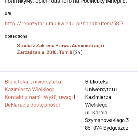
політикуму, орієнтованого на Російську імперію.
URI
http://repozytorium.ukw.edu.pl/handle/item/3817
Collections
Studia z Zakresu Prawa, Administracji i
Zarządzania, 2016, Tom 9
[24]
Biblioteka Uniwersytetu
Biblioteka
Kazimierza Wielkiego
Uniwersytetu
Kontakt z nami
|
Wyślij uwagi
|
Kazimierza
Deklaracja dostępności
Wielkiego
ul. Karola
Szymanowskiego 3
85-074 Bydgoszcz