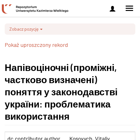
Zaloguj
Men
się
nawi
Zobacz pozycję
Pokaż uproszczony rekord
Напівоціночні (проміжні,
частково визначені)
поняття у законодавстві
україни: проблематика
використання
dc.contributor.author
Kosovych, Vitaliy