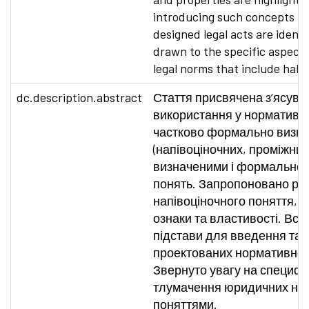
introducing such concepts int
designed legal acts are identi
drawn to the specific aspects
legal norms that include hal
dc.description.abstract
Стаття присвячена з’ясув
використання у нормативн
частково формально визн
(напівоціночних, проміжни
визначеними і формально 
понять. Запропоновано роз
напівоціночного поняття, 
ознаки та властивості. Вс
підстави для введення таки
проектованих нормативно-
Звернуто увагу на специфі
тлумачення юридичних нор
поняттями.