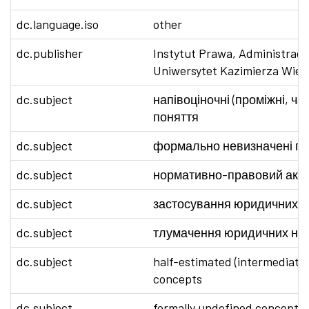
dc.language.iso
other
dc.publisher
Instytut Prawa, Administracji
Uniwersytet Kazimierza Wiel
dc.subject
напівоціночні (проміжні, ча
поняття
dc.subject
формально невизначені по
dc.subject
нормативно-правовий акт
dc.subject
застосування юридичних 
dc.subject
тлумачення юридичних но
dc.subject
half-estimated (intermediate,
concepts
dc.subject
formally undefined concepts