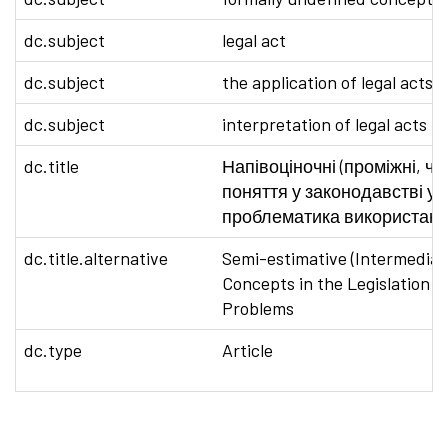
dc.subject
legal act
dc.subject
the application of legal acts
dc.subject
interpretation of legal acts
dc.title
Напівоціночні (проміжні, ча
поняття у законодавстві ук
проблематика використан
dc.title.alternative
Semi-estimative (Intermediate
Concepts in the Legislation o
Problems
dc.type
Article