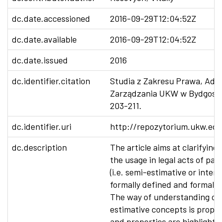
dc.date.accessioned
2016-09-29T12:04:52Z
dc.date.available
2016-09-29T12:04:52Z
dc.date.issued
2016
dc.identifier.citation
Studia z Zakresu Prawa, Admin
Zarządzania UKW w Bydgoszcz
203-211.
dc.identifier.uri
http://repozytorium.ukw.edu
dc.description
The article aims at clarifying 
the usage in legal acts of par
(i.e. semi-estimative or inte
formally defined and formall
The way of understanding of 
estimative concepts is propos
and properties are highlighte