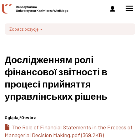
Zaloguj
Men
się
nawi
Zobacz pozycję
Дослідженням ролі
фінансової звітності в
процесі прийняття
управлінських рішень
Oglądaj/
Otwórz
The Role of Financial Statements in the Process of
Managerial Decision Making.pdf (369.2KB)