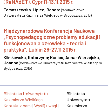
(ReNAdET), Cypr 11-13.11.2015 r.
Tomaszewska-Lipiec, Renata
(
Wydawnictwo
Uniwersytetu Kazimierza Wielkiego w Bydgoszczy
,
2015
)
Międzynarodowa Konferencja Naukowa
„Psychopedagogiczne problemy edukacji i
funkcjonowania człowieka - teoria i
praktyka”, Lublin 26-27.11.2015 r.
Klimkowska, Katarzyna
;
Kanios, Anna
;
Wierzejska,
Joanna
(
Wydawnictwo Uniwersytetu Kazimierza Wielkiego w
Bydgoszczy
,
2015
)
Biblioteka Uniwersytetu
Biblioteka
Kazimierza Wielkiego
Uniwersytetu
Kontakt z nami
|
Wyślij uwagi
|
Kazimierza