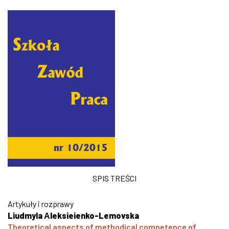
SPIS TREŚCI
Artykuły i rozprawy
Liudmyla Аleksieienko-Lemovska
Theoretical aspects of methodical competence of