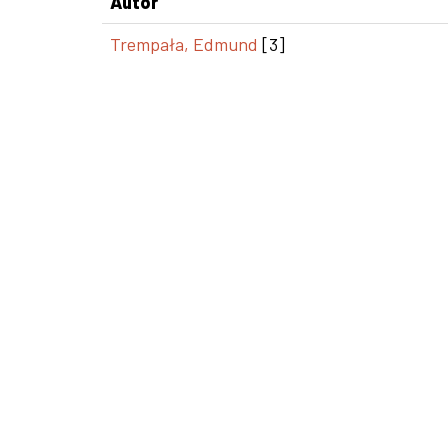
Autor
Trempała, Edmund
[3]