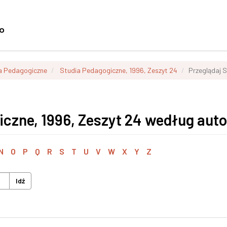
a Pedagogiczne
Studia Pedagogiczne, 1996, Zeszyt 24
Przeglądaj 
iczne, 1996, Zeszyt 24 według aut
N
O
P
Q
R
S
T
U
V
W
X
Y
Z
Idź