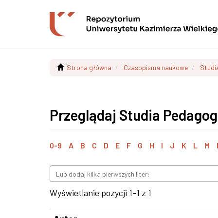
Strona główna
Czasopisma naukowe
Studi
Przeglądaj Studia Pedagog
0-9
A
B
C
D
E
F
G
H
I
J
K
L
M
Wyświetlanie pozycji 1-1 z 1