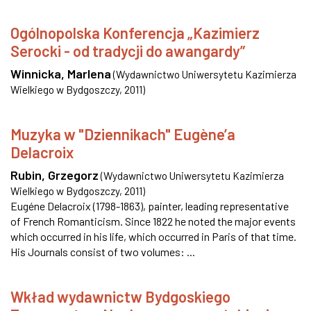
Ogólnopolska Konferencja „Kazimierz
Serocki - od tradycji do awangardy”
Winnicka, Marlena
(
Wydawnictwo Uniwersytetu Kazimierza
Wielkiego w Bydgoszczy
,
2011
)
Muzyka w "Dziennikach" Eugène’a
Delacroix
Rubin, Grzegorz
(
Wydawnictwo Uniwersytetu Kazimierza
Wielkiego w Bydgoszczy
,
2011
)
Eugéne Delacroix (1798-1863), painter, leading representative
of French Romanticism. Since 1822 he noted the major events
which occurred in his life, which occurred in Paris of that time.
His Journals consist of two volumes: ...
Wkład wydawnictw Bydgoskiego