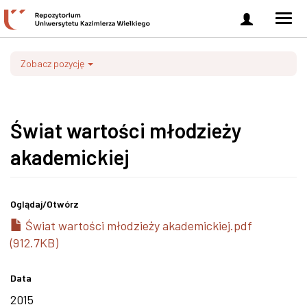
Zaloguj
Men
się
nawi
Zobacz pozycję
Świat wartości młodzieży
akademickiej
Oglądaj/
Otwórz
Świat wartości młodzieży akademickiej.pdf
(912.7KB)
Data
2015