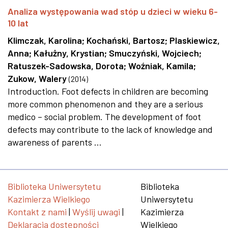
Analiza występowania wad stóp u dzieci w wieku 6-
10 lat
Klimczak, Karolina
;
Kochański, Bartosz
;
Plaskiewicz,
Anna
;
Kałużny, Krystian
;
Smuczyński, Wojciech
;
Ratuszek-Sadowska, Dorota
;
Woźniak, Kamila
;
Zukow, Walery
(
2014
)
Introduction. Foot defects in children are becoming
more common phenomenon and they are a serious
medico – social problem. The development of foot
defects may contribute to the lack of knowledge and
awareness of parents ...
Biblioteka Uniwersytetu
Biblioteka
Kazimierza Wielkiego
Uniwersytetu
Kontakt z nami
|
Wyślij uwagi
|
Kazimierza
Deklaracja dostępności
Wielkiego