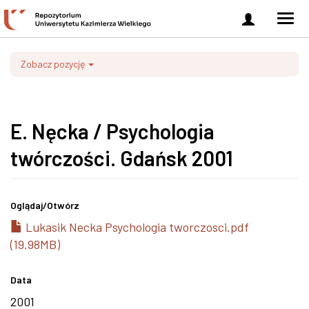
Zaloguj
Men
się
nawi
Zobacz pozycję
E. Nęcka / Psychologia
twórczości. Gdańsk 2001
Oglądaj/
Otwórz
Lukasik Necka Psychologia tworczosci.pdf
(19.98MB)
Data
2001