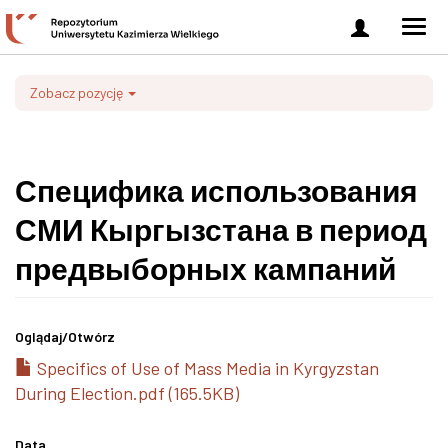
Zaloguj
Men
się
nawi
Zobacz pozycję
Специфика использования
СМИ Кыргызстана в период
предвыборных кампаний
Oglądaj/
Otwórz
Specifics of Use of Mass Media in Kyrgyzstan
During Election.pdf (165.5KB)
Data