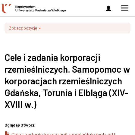
Zaloguj
Men
się
nawi
Zobacz pozycję
Cele i zadania korporacji
rzemieślniczych. Samopomoc w
korporacjach rzemieślniczych
Gdańska, Torunia i Elbląga (XIV-
XVIII w.)
Oglądaj/
Otwórz
Cele i zadania korporacji rzemieślniczych.pdf