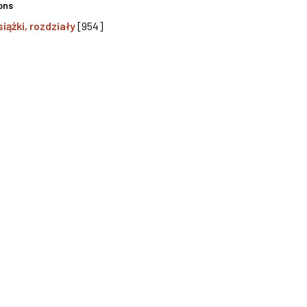
ons
siążki, rozdziały
[954]