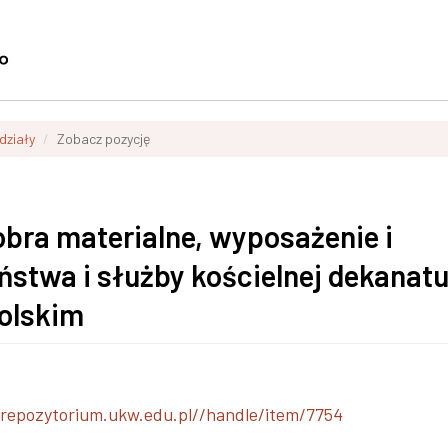
zdziały
Zobacz pozycję
obra materialne, wyposażenie i
ństwa i służby kościelnej dekanat
polskim
/repozytorium.ukw.edu.pl//handle/item/7754