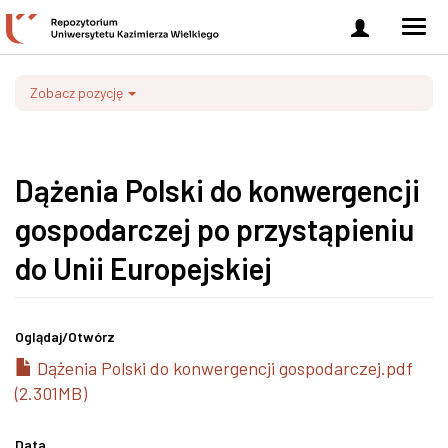
Zaloguj
Men
się
nawi
Zobacz pozycję
Dążenia Polski do konwergencji
gospodarczej po przystąpieniu
do Unii Europejskiej
Oglądaj/
Otwórz
Dążenia Polski do konwergencji gospodarczej.pdf
(2.301MB)
Data