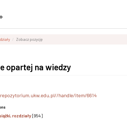
zdziały
Zobacz pozycję
e opartej na wiedzy
/repozytorium.ukw.edu.pl//handle/item/6614
ons
siążki, rozdziały
[954]