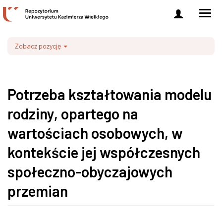
Zaloguj
Men
się
nawi
Zobacz pozycję
Potrzeba kształtowania modelu
rodziny, opartego na
wartościach osobowych, w
kontekście jej współczesnych
społeczno-obyczajowych
przemian