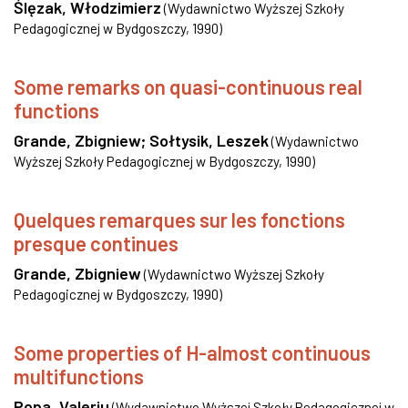
Ślęzak, Włodzimierz
(
Wydawnictwo Wyższej Szkoły
Pedagogicznej w Bydgoszczy
,
1990
)
Some remarks on quasi-continuous real
functions
Grande, Zbigniew
;
Sołtysik, Leszek
(
Wydawnictwo
Wyższej Szkoły Pedagogicznej w Bydgoszczy
,
1990
)
Quelques remarques sur les fonctions
presque continues
Grande, Zbigniew
(
Wydawnictwo Wyższej Szkoły
Pedagogicznej w Bydgoszczy
,
1990
)
Some properties of H-almost continuous
multifunctions
Popa, Valeriu
(
Wydawnictwo Wyższej Szkoły Pedagogicznej w