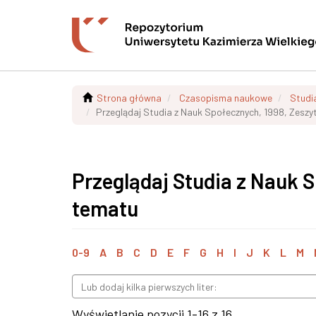
Strona główna
Czasopisma naukowe
Studi
Przeglądaj Studia z Nauk Społecznych, 1998, Zeszy
Przeglądaj Studia z Nauk 
tematu
0-9
A
B
C
D
E
F
G
H
I
J
K
L
M
Wyświetlanie pozycji 1-16 z 16