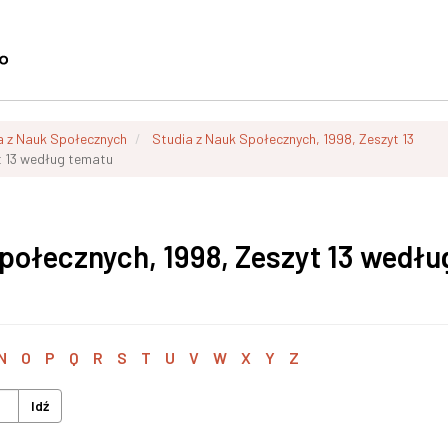
a z Nauk Społecznych
Studia z Nauk Społecznych, 1998, Zeszyt 13
t 13 według tematu
Społecznych, 1998, Zeszyt 13 wedłu
N
O
P
Q
R
S
T
U
V
W
X
Y
Z
Idź