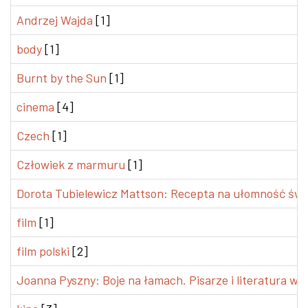
Andrzej Wajda
[1]
body
[1]
Burnt by the Sun
[1]
cinema
[4]
Czech
[1]
Człowiek z marmuru
[1]
Dorota Tubielewicz Mattson: Recepta na ułomność świ
film
[1]
film polski
[2]
Joanna Pyszny: Boje na łamach. Pisarze i literatura w p