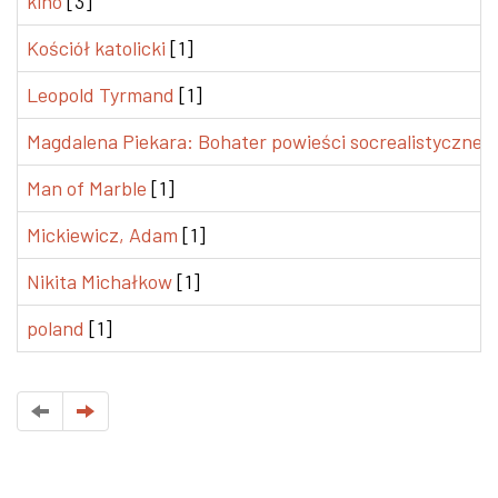
kino
[3]
Kościół katolicki
[1]
Leopold Tyrmand
[1]
Magdalena Piekara: Bohater powieści socrealistycznej
[
Man of Marble
[1]
Mickiewicz, Adam
[1]
Nikita Michałkow
[1]
poland
[1]