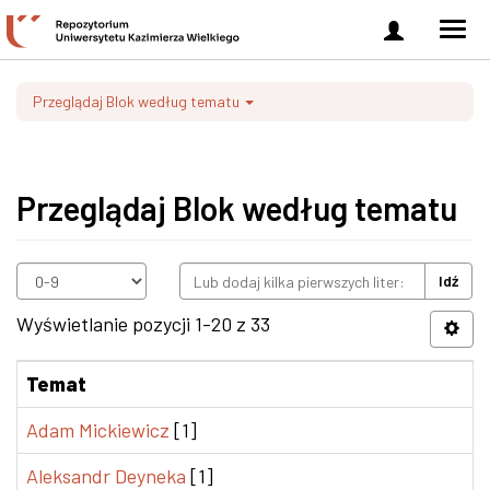
Zaloguj
Men
się
nawi
Przeglądaj Blok według tematu
Przeglądaj Blok według tematu
Idź
Wyświetlanie pozycji 1-20 z 33
Temat
Adam Mickiewicz
[1]
Aleksandr Deyneka
[1]