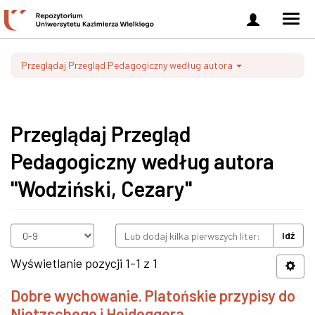
Zaloguj
Men
się
nawi
Przeglądaj Przegląd Pedagogiczny według autora
Przeglądaj Przegląd
Pedagogiczny według autora
"Wodziński, Cezary"
Idź
Wyświetlanie pozycji 1-1 z 1
Dobre wychowanie. Platońskie przypisy do
Nietzschego i Heideggera