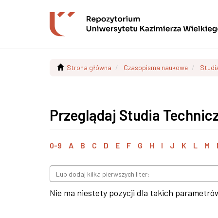
Strona główna
Czasopisma naukowe
Studi
Przeglądaj Studia Technicz
0-9
A
B
C
D
E
F
G
H
I
J
K
L
M
Nie ma niestety pozycji dla takich parametró