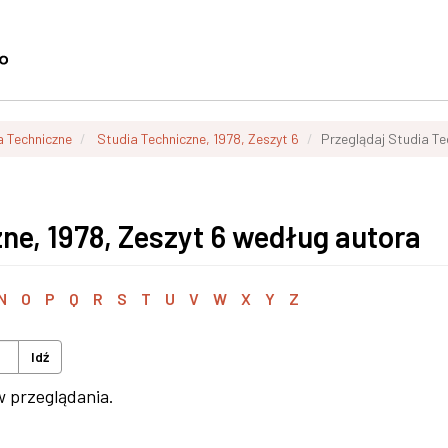
a Techniczne
Studia Techniczne, 1978, Zeszyt 6
Przeglądaj Studia Te
ne, 1978, Zeszyt 6 według autora
N
O
P
Q
R
S
T
U
V
W
X
Y
Z
Idź
w przeglądania.