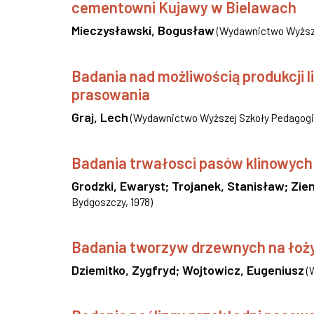
cementowni Kujawy w Bielawach
Mieczysławski, Bogusław
(
Wydawnictwo Wyższe
Badania nad możliwością produkcji 
prasowania
Graj, Lech
(
Wydawnictwo Wyższej Szkoły Pedagogi
Badania trwałosci pasów klinowych
Grodzki, Ewaryst
;
Trojanek, Stanisław
;
Zie
Bydgoszczy
,
1978
)
Badania tworzyw drzewnych na łoży
Dziemitko, Zygfryd
;
Wojtowicz, Eugeniusz
(