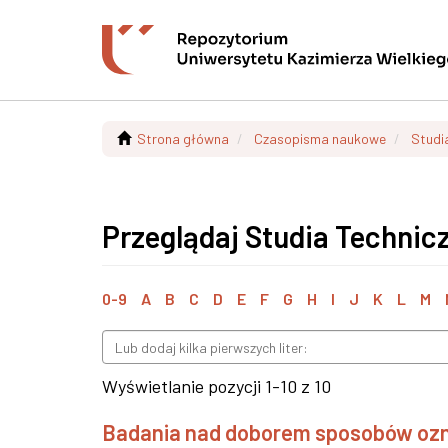
Strona główna
Czasopisma naukowe
Studi
Przeglądaj Studia Technicz
0-9
A
B
C
D
E
F
G
H
I
J
K
L
M
Wyświetlanie pozycji 1-10 z 10
Badania nad doborem sposobów oz