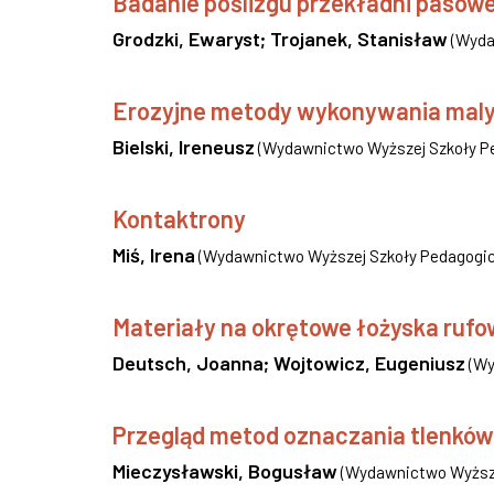
Badanie poślizgu przekładni pasow
Grodzki, Ewaryst
;
Trojanek, Stanisław
(
Wyda
Erozyjne metody wykonywania mal
Bielski, Ireneusz
(
Wydawnictwo Wyższej Szkoły P
Kontaktrony
Miś, Irena
(
Wydawnictwo Wyższej Szkoły Pedagogic
Materiały na okrętowe łożyska ruf
Deutsch, Joanna
;
Wojtowicz, Eugeniusz
(
Wy
Przegląd metod oznaczania tlenków 
Mieczysławski, Bogusław
(
Wydawnictwo Wyższe