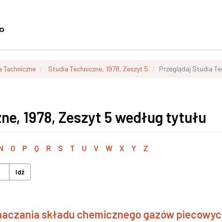
a Techniczne
Studia Techniczne, 1978, Zeszyt 5
Przeglądaj Studia Te
ne, 1978, Zeszyt 5 według tytułu
N
O
P
Q
R
S
T
U
V
W
X
Y
Z
Idź
naczania składu chemicznego gazów piecowyc