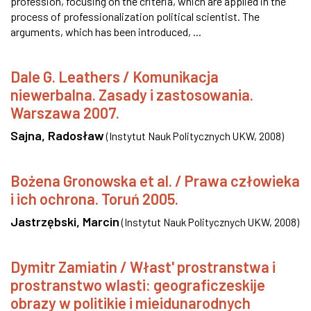
profession, focusing on the criteria, which are applied in the
process of professionalization political scientist. The
arguments, which has been introduced, ...
Dale G. Leathers / Komunikacja
niewerbalna. Zasady i zastosowania.
Warszawa 2007.
Sajna, Radosław
(
Instytut Nauk Politycznych UKW
,
2008
)
Bożena Gronowska et al. / Prawa człowieka
i ich ochrona. Toruń 2005.
Jastrzębski, Marcin
(
Instytut Nauk Politycznych UKW
,
2008
)
Dymitr Zamiatin / Włast' prostranstwa i
prostranstwo wlasti: geograficzeskije
obrazy w politikie i mieidunarodnych