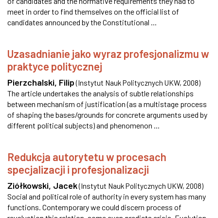
of candidates and the normative requirements they had to
meet in order to find themselves on the official list of
candidates announced by the Constitutional ...
Uzasadnianie jako wyraz profesjonalizmu w
praktyce politycznej
Pierzchalski, Filip
(
Instytut Nauk Politycznych UKW
,
2008
)
The article undertakes the analysis of subtle relationships
between mechanism of justification (as a multistage process
of shaping the bases/grounds for concrete arguments used by
different political subjects) and phenomenon ...
Redukcja autorytetu w procesach
specjalizacji i profesjonalizacji
Ziółkowski, Jacek
(
Instytut Nauk Politycznych UKW
,
2008
)
Social and political role of authority in every system has many
functions. Contemporary we could discern process of
revaluation this relation, some even predicts crisis. Evolution