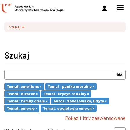
Zaloguj
Men
się
nawi
Szukaj
Szukaj
Idź
Temat: emotions ×
Temat: panika moralna ×
Temat: divorce ×
Temat: kryzys rodziny ×
Temat: family crisis ×
Autor: Sokołowska, Edyta ×
Temat: emocje ×
Temat: socjologia emocji ×
Pokaż filtry zaawansowane