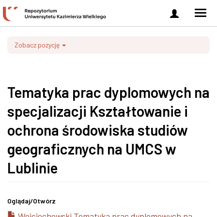
Zaloguj
Men
się
nawi
Zobacz pozycję
Tematyka prac dyplomowych na
specjalizacji Kształtowanie i
ochrona środowiska studiów
geograficznych na UMCS w
Lublinie
Oglądaj/
Otwórz
Wojciechowski Tematyka prac dyplomowych na