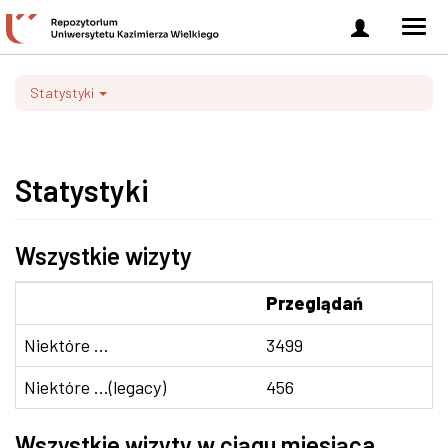
Zaloguj
Men
się
nawi
Statystyki
Statystyki
Wszystkie wizyty
Przeglądań
Niektóre ...
3499
Niektóre ...(legacy)
456
Wszystkie wizyty w ciągu miesiąca