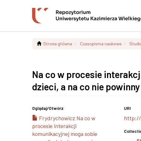
Strona główna
Czasopisma naukowe
Studi
Na co w procesie interakc
dzieci, a na co nie powinn
Oglądaj/
Otwórz
URI
Frydrychowicz Na co w
http:/
procesie interakcji
Collecti
komunikacyjnej moga sobie
S