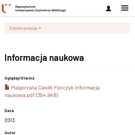
Zaloguj
Men
się
nawi
Zobacz pozycję
Informacja naukowa
Oglądaj/
Otwórz
Malgorzata Cieslik Florczyk Informacja
naukowa.pdf (354.9KB)
Data
2013
Autor