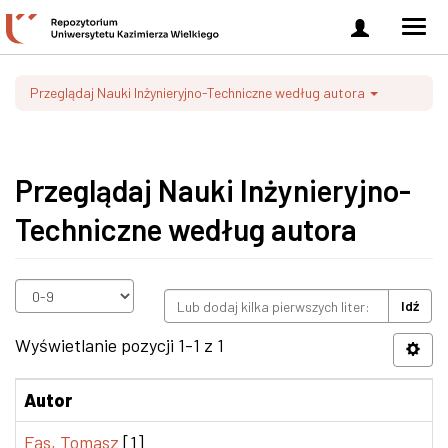
Zaloguj
Men
się
nawi
Przeglądaj Nauki Inżynieryjno-Techniczne według autora
Przeglądaj Nauki Inżynieryjno-
Techniczne według autora
Idź
Wyświetlanie pozycji 1-1 z 1
Autor
Fąs, Tomasz
[1]